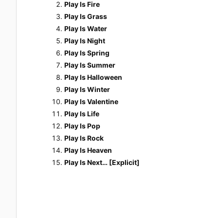
Play Is Fire
Play Is Grass
Play Is Water
Play Is Night
Play Is Spring
Play Is Summer
Play Is Halloween
Play Is Winter
Play Is Valentine
Play Is Life
Play Is Pop
Play Is Rock
Play Is Heaven
Play Is Next… [Explicit]