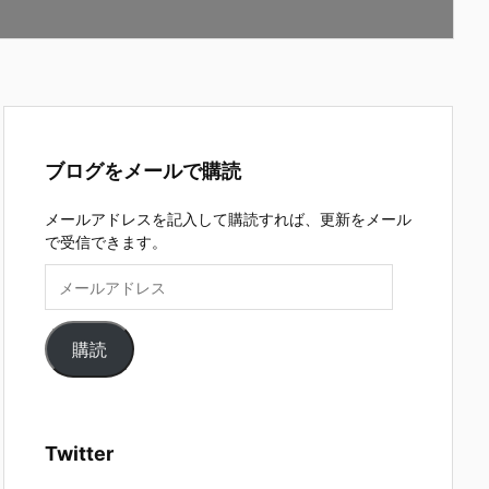
k
ブログをメールで購読
メールアドレスを記入して購読すれば、更新をメール
で受信できます。
メ
ー
ル
ア
購読
ド
レ
ス
Twitter