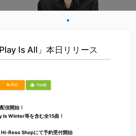
m「Play Is All」本日リリース
RSS
Feedly
8日配信開始！
lay Is Winter等を含む全15曲！
pとHi-Reso Shopにて予約受付開始