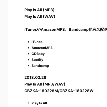
Play Is All (MP3)
Play Is All (WAV)
iTunesやAmazonMP3、Bandcamp他有
iTunes
AmazonMP3
C
DBaby
Spotify
Bandcamp
2018.02.28
Play Is All (MP3/WAV)
GBZKA-180228M/GBZKA-180228W
Play Is All