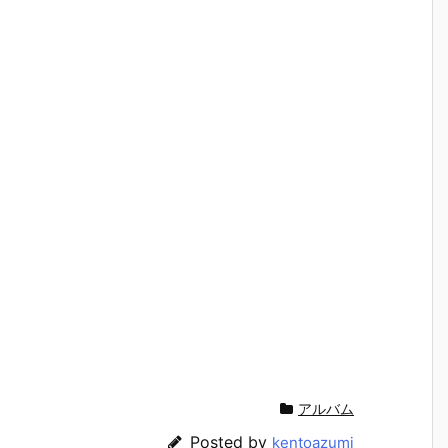
アルバム
Posted by
kentoazumi