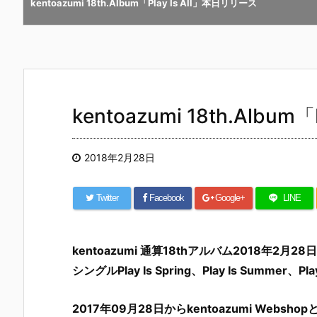
kentoazumi 18th.Album「Play Is All」本日リリース
kentoazumi 18th.Albu
2018年2月28日
Twitter
Facebook
Google+
LINE
kentoazumi 通算18thアルバム2018年2月2
シングルPlay Is Spring、Play Is Summer、P
2017年09月28日からkentoazumi Websho