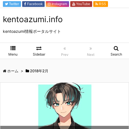
Twitter
Facebook
Instagram
YouTube
RSS
Feedly
kentoazumi.info
kentoazumi情報ポータルサイト
«
»
Menu
Sidebar
Search
Prev
Next
ホーム
>
2018年2月