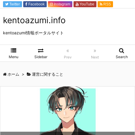
Twitter
Facebook
Instagram
YouTube
RSS
Feedly
kentoazumi.info
kentoazumi情報ポータルサイト
«
»
Menu
Sidebar
Search
Prev
Next
ホーム
>
運営に関すること